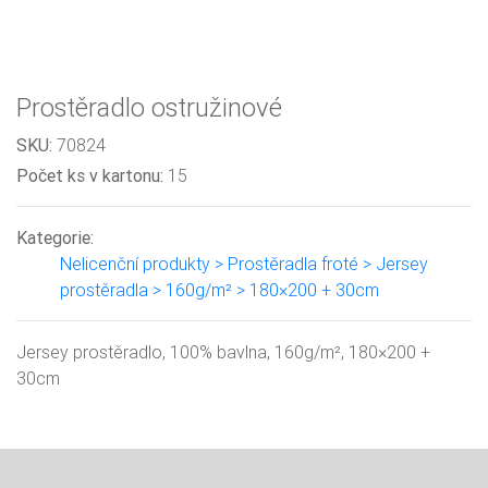
Prostěradlo ostružinové
SKU:
70824
Počet ks v kartonu:
15
Kategorie:
Nelicenční produkty > Prostěradla froté > Jersey
prostěradla > 160g/m² > 180×200 + 30cm
Jersey prostěradlo, 100% bavlna, 160g/m², 180×200 +
30cm