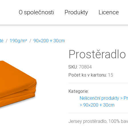
O společnosti
Produkty
Licence
té
190g/m²
90×200 + 30cm
Prostěradlo
SKU:
70804
Počet ks v kartonu:
15
Kategorie:
Nelicenční produkty > P
> 90×200 + 30cm
Jersey prostěradlo, 100% ba