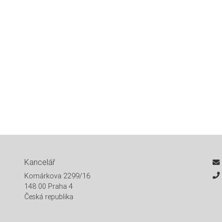
Kancelář
Komárkova 2299/16
148 00 Praha 4
Česká republika