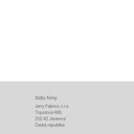
Sídlo firmy
Jerry Fabrics s.r.o.
Topolová 485
252 42 Jesenice
Česká republika