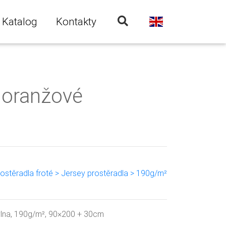
Katalog
Kontakty
 oranžové
rostěradla froté > Jersey prostěradla > 190g/m²
vlna, 190g/m², 90×200 + 30cm