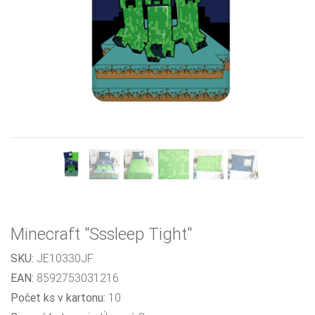
Previous
Next
Minecraft "Sssleep Tight"
SKU:
JE10330JF
EAN:
8592753031216
Počet ks v kartonu:
10