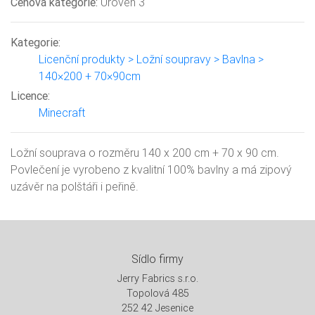
Cenová kategorie:
Úroveň 3
Kategorie:
Licenční produkty > Ložní soupravy > Bavlna >
140×200 + 70×90cm
Licence:
Minecraft
Ložní souprava o rozměru 140 x 200 cm + 70 x 90 cm.
Povlečení je vyrobeno z kvalitní 100% bavlny a má zipový
uzávěr na polštáři i peřině.
Sídlo firmy
Jerry Fabrics s.r.o.
Topolová 485
252 42 Jesenice